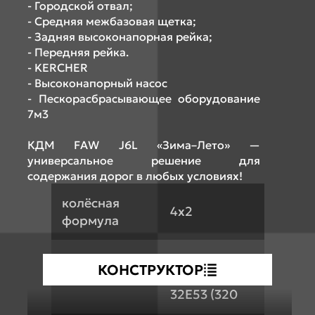
- Городской отвал;
- Средняя межбазовая щетка;
- Задняя высоконапорная рейка;
- Передняя рейка.
- KERCHER
- Высоконапорный насос
- Пескорасбрасывающее оборудование
7м3
КДМ FAW J6L «Зима–Лето» —
универсальное решение для
содержания дорог в любых условиях!
колёсная
4х2
формула
FAW
КОНСТРУКТОР
двигатель
CA6DK1-
32E53 (320