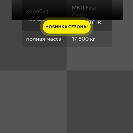
МКП Fast
коробка
Gear
передач
8JS118TC-B
НОВИНКА СЕЗОНА!
полная масса
17 800 кг