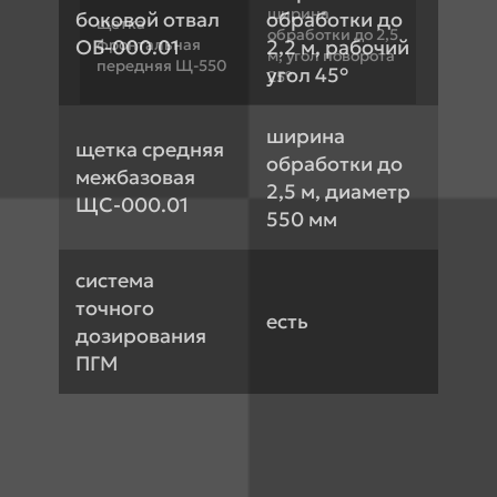
ширина
боковой отвал
обработки до
щетка
обработки до 2,5
ОБ-000.01
фронтальная
2,2 м, рабочий
м, угол поворота
передняя Щ-550
угол 45°
25°
ширина
щетка средняя
обработки до
межбазовая
2,5 м, диаметр
ЩС-000.01
550 мм
система
точного
есть
дозирования
ПГМ