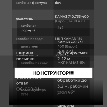
колёсная формула
6х4
КАМАЗ 740.735-400
двигатель
(Евро-5) (400 л.с.)
колёсная
4x2
формула
коробка передач
МКП КАМАЗ-154
КАМАЗ 740.735-
двигатель
400 (Евро-5)
(400 л.с.)
ширина
регулируемая
полная масса
33 100 кг
посыпки
2–12 м
коробка передач
МКП КАМАЗ-154
КОНСТРУКТОР
ширина
полная масса
33 100 кг
скоростной
обработки до
отвал
3,2 м, рабочий
ОС-000.01
объем бункера
угол 45°
до 12,0 м³
ПГМ
ширина