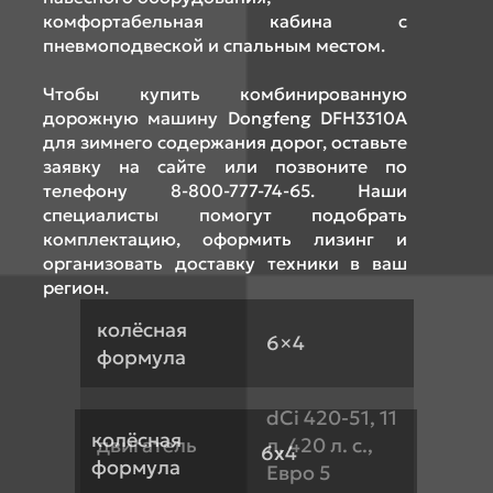
комфортабельная кабина с
пневмоподвеской и спальным местом.
Чтобы купить комбинированную
дорожную машину Dongfeng DFH3310A
для зимнего содержания дорог, оставьте
заявку на сайте или позвоните по
телефону 8-800-777-74-65. Наши
специалисты помогут подобрать
комплектацию, оформить лизинг и
организовать доставку техники в ваш
регион.
колёсная
6×4
формула
dCi 420-51, 11
колёсная
двигатель
л, 420 л. с.,
6х4
формула
Евро 5