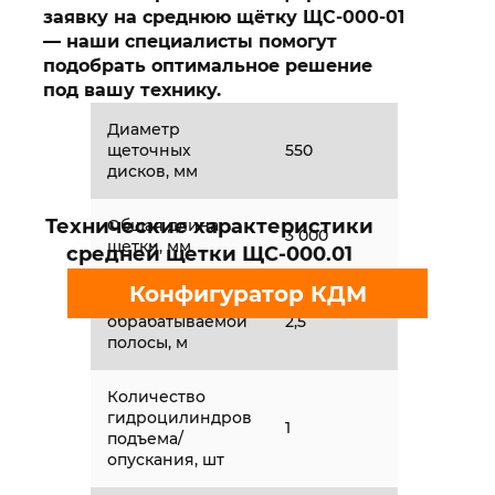
заявку на среднюю щётку ЩС-000-01
— наши специалисты помогут
подобрать оптимальное решение
под вашу технику.
Диаметр
щеточных
550
дисков, мм
Технические характеристики
Общая длина
3 000
щетки, мм
средней щетки ЩС-000.01
Конфигуратор КДМ
Ширина
обрабатываемой
2,5
полосы, м
Количество
гидроцилиндров
1
подъема/
опускания, шт