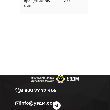
вращения, об/
700
мин
8 800 77 77 465
info@уздм.com