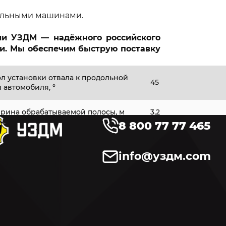
альными машинами.
нии УЗДМ — надёжного российского
и. Мы обеспечим быструю поставку
ол установки отвала к продольной
45
 автомобиля, °
рина обрабатываемой полосы, м
3,2
8 800 77 77 465
ота отвала справа, мм
1 060
info@уздм.com
ота отвала слева, мм
635
рина отвала, мм
3 850
 отвала, не более, кг
820
твала ОС-000.01