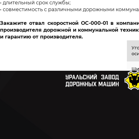
длительный срок службы;
совместимость с различными дорожными коммун
Закажите отвал скоростной ОС-000-01 в компа
производителя дорожной и коммунальной техник
и гарантию от производителя.
Уг
оси
Ши
Выс
Выс
Ши
Вес
Технические характеристики скоростного о