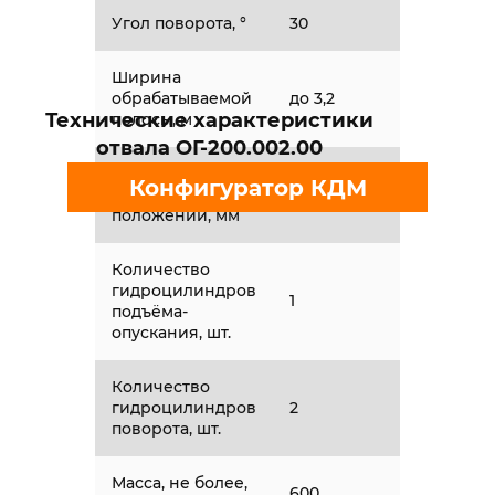
Угол поворота, °
30
Ширина
обрабатываемой
до 3,2
Технические характеристики
полосы, м
отвала ОГ-200.002.00
Высота отвала в
Конфигуратор КДМ
транспортном
890
положении, мм
Количество
гидроцилиндров
1
подъёма-
опускания, шт.
Количество
гидроцилиндров
2
поворота, шт.
Масса, не более,
600