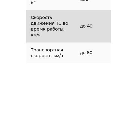
кг
Скорость
движения ТС во
до 40
время работы,
км/ч
Транспортная
до 80
скорость, км/ч