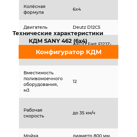
Колёсная
6х4
формула
Двигатель
Deutz D12C5
Технические характеристики
КДМ SANY 462 (6x4)
АКПП Fast F12JZ-
Коробка передач
OD, 12 передач
Конфигуратор КДМ
вперёд
Вместимость
поливомоечного
12
оборудования,
м3
Рабочая
до 35 км/ч
скорость
Мойка
диаметр 800 мм,